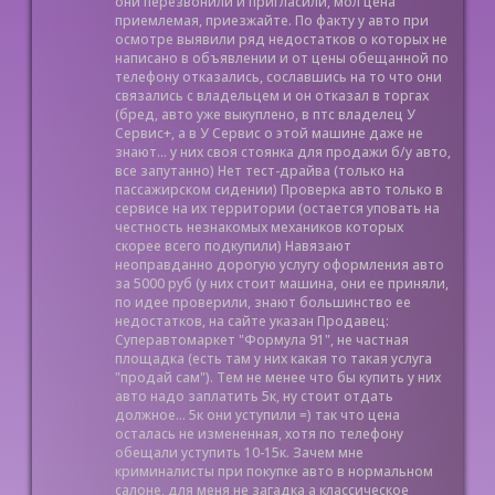
они перезвонили и пригласили, мол цена
приемлемая, приезжайте. По факту у авто при
осмотре выявили ряд недостатков о которых не
написано в объявлении и от цены обещанной по
телефону отказались, сославшись на то что они
связались с владельцем и он отказал в торгах
(бред, авто уже выкуплено, в птс владелец У
Сервис+, а в У Сервис о этой машине даже не
знают... у них своя стоянка для продажи б/у авто,
все запутанно) Нет тест-драйва (только на
пассажирском сидении) Проверка авто только в
сервисе на их территории (остается уповать на
честность незнакомых механиков которых
скорее всего подкупили) Навязают
неоправданно дорогую услугу оформления авто
за 5000 руб (у них стоит машина, они ее приняли,
по идее проверили, знают большинство ее
недостатков, на сайте указан Продавец:
Суперавтомаркет "Формула 91", не частная
площадка (есть там у них какая то такая услуга
"продай сам"). Тем не менее что бы купить у них
авто надо заплатить 5к, ну стоит отдать
должное... 5к они уступили =) так что цена
осталась не измененная, хотя по телефону
обещали уступить 10-15к. Зачем мне
криминалисты при покупке авто в нормальном
салоне, для меня не загадка а классическое