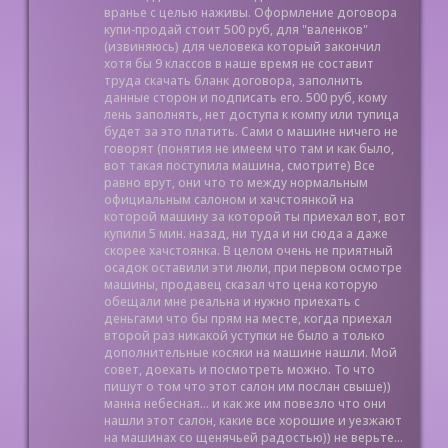
вранье с целью наживы. Оформление договора
купи-продай стоит 500 руб, для "валенков"
(извиняюсь) для человека который закончил
хотя бы 9 классов в наше время не составит
труда скачать бланк договора, заполнить
данные сторон и подписать его. 500 руб, кому
лень заполнять, нет доступа к компу или тупица
будет за это платить. Сами о машине ничего не
говорят (понятия не имеем что там и как было,
вот такая поступила машина, смотрите) Все
равно врут, они что то между нормальным
официальным салоном и хачстоянкой на
которой машину за которой ты приехал вот, вот
купили 5 мин. назад, ни туда и ни сюда а даже
скорее хачстоянка. В целом очень не приятный
осадок оставили эти люли, при первом осмотре
машины, продавец сказал что цена которую
обещали мне реальна и нужно приехать с
деньгами что бы прям на месте, когда приехал
второй раз никакой уступки не было а только
дополнительные косяки на машине нашли. Мой
совет, доехать и посмотреть можно. То что
пишут о том что этот салон им послан свыше))
манна небесная... и как же им повезло что они
нашли этот салон, какие все хорошие и уезжают
на машинах со щенячьей радостью)) не верьте...