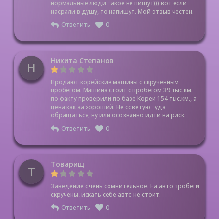
нормальные люди такое не пишут))) вот если
насрали в душу, то напишут. Мой отзыв честен.
Ответить
0
Никита Степанов
Н
Продают корейские машины с скрученным
пробегом. Машина стоит с пробегом 39 тыс.км.
по факту проверили по базе Кореи 154 тыс.км., а
цена как за хороший. Не советую туда
обращаться, ну или осознанно идти на риск.
Ответить
0
Товарищ
Т
Заведение очень сомнительное. На авто пробеги
скручены, искать себе авто не стоит.
Ответить
0