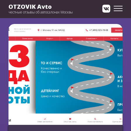
OTZOVIK Avto
честные отзывы об автосалонах Москвы