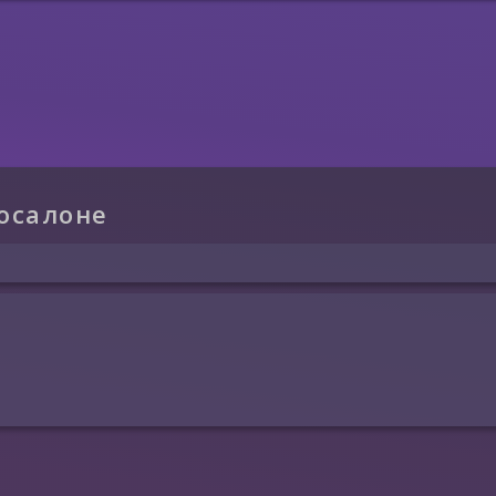
осалоне