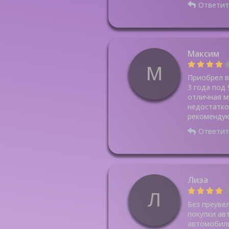
Ответит
Максим
М
Приобрел в
3 года под
отличная м
недостатко
рекомендую
Ответит
Лиза
Л
Без преуве
покупки ав
автомобиль