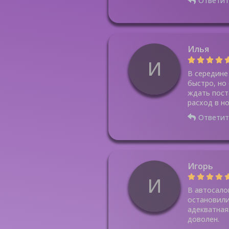
Ответит
Илья
И
В середине
быстро, но
ждать пост
расход в н
Ответит
Игорь
И
В автосало
остановили
адекватная
доволен.