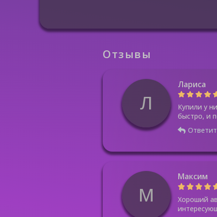
Отзывы
Лариса
Л
Купили у н
быстро, и 
Ответит
Максим
М
Хороший ав
интересующ