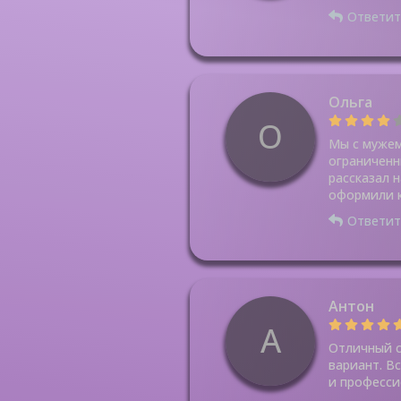
Ответит
Ольга
О
Мы с мужем
ограниченн
рассказал 
оформили к
Ответит
Антон
А
Отличный с
вариант. В
и професси