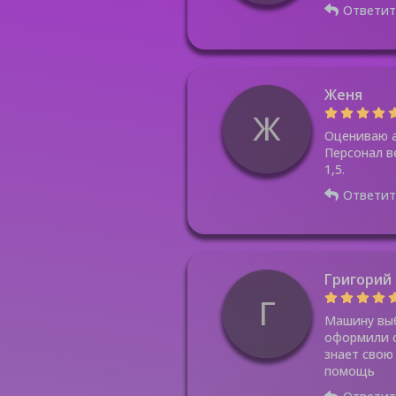
Ответит
Женя
Ж
Оцениваю а
Персонал в
1,5.
Ответит
Григорий
Г
Машину выб
оформили с
знает свою
помощь