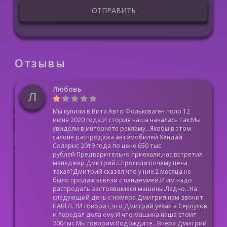
ОТПРАВИТЬ
Отзывы
Любовь
Л
Мы купили в Вита Авто Фольксваген поло 12
июня 2020 года.И стория наша началась так:Мы
увидели в интернете рекламу...Якобы в этом
салоне распродажа автомобилей Хёндай
Солярис 2019 года по цене 650 тыс
рублей.Предварительно приехали,нас встретил
менеджер Дмитрий.Спросили:почему цена
такая?Дмитрий сказал,что у них 2 месяца не
было продаж всвязи с пандемией.И им надо
распродать застоявшиеся машины.Ладно...На
следующий день с номера Дмитрия нам звонит
ПАВЕЛ. ?И говорит,что Дмитрий уехал в Серпухов
и передал дела ему.И что машина наша стоит
700тыс.Мы говорим:Подождите...Вчера Дмитрий