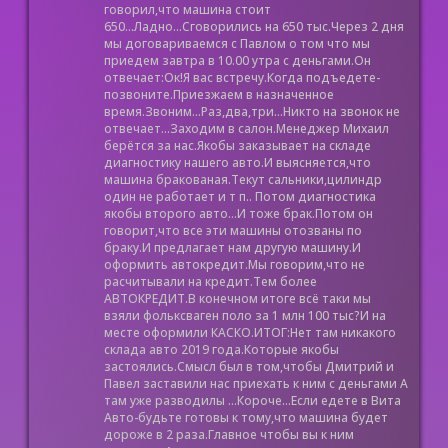
говорил,что машина стоит
650...Ладно...Сговорились на 650 тыс.Через 2 дня
мы договариваемся с Павлом о том что мы
приедем завтра в 10.00 утра с деньгами.Он
отвечает:Ок!Я вас встречу.Когда подъедете-
позвоните.Приезжаем в назначенное
время.Звоним...Раз,два,три...Никто на звонок не
отвечает...Заходим в салон.Менеджер Михаил
берётся за нас.Якобы заказывает на складе
диагностику нашего авто.И выясняется,что
машина бракованая.Текут сальники,цилиндр
один не работает и т п.. Потом диагностика
якобы второго авто...И тоже брак.Потом он
говорит,что все эти машины отозваны по
браку.И предлагает нам другую машину.И
оформить автокредит.Мы говорим,что не
расчитывали на кредит.Тем более
АВТОКРЕДИТ.В конечном итоге всё таки мы
взяли фольксваген поло за 1 млн 100 тыс?И на
месте оформили КАСКО.ИТОГ:Нет там никакого
склада авто 2019 года.Которые якобы
застоялись.Смысл был в том,чтобы Дмитрий и
Павел заставили нас приехать к ним с деньгами А
там уже разводилы ...Короче...Если едете в Вита
Авто-будьте готовы к тому,что машина будет
дороже в 2 раза.Главное чтобы вы к ним