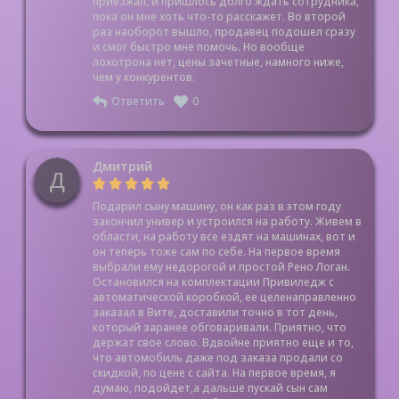
приезжал, и пришлось долго ждать сотрудника,
пока он мне хоть что-то расскажет. Во второй
раз наоборот вышло, продавец подошел сразу
и смог быстро мне помочь. Но вообще
лохотрона нет, цены зачетные, намного ниже,
чем у конкурентов.
Ответить
0
Дмитрий
Д
Подарил сыну машину, он как раз в этом году
закончил универ и устроился на работу. Живем в
области, на работу все ездят на машинах, вот и
он теперь тоже сам по себе. На первое время
выбрали ему недорогой и простой Рено Логан.
Остановился на комплектации Привиледж с
автоматической коробкой, ее целенаправленно
заказал в Вите, доставили точно в тот день,
который заранее обговаривали. Приятно, что
держат свое слово. Вдвойне приятно еще и то,
что автомобиль даже под заказа продали со
скидкой, по цене с сайта. На первое время, я
думаю, подойдет,а дальше пускай сын сам