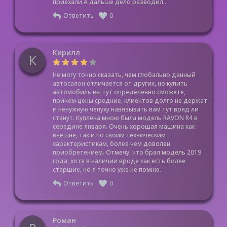
приехали.А дальше дело разводил..
Ответить
0
Кирилл
К
Не могу точно сказать, чем глобально данный
автосалон отличается от других, но купить
автомобиль вы тут определенно сможете,
причем цены средние, клиентов долго не держат
и ненужную чепуху навязывать вам тут вряд ли
станут. Куплена мною была модель RAVON R4 в
середине января. Очень хорошая машина как
внешне, так и по своим техническим
характеристикам, более чем доволен
приобретением. Отмечу, что брал модель 2019
года, хотя в наличии вроде как есть более
старшие, но я точно уже не помню.
Ответить
0
Роман