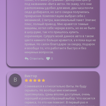
под названием «Вита авто». Не скажу, что они
расположены удобно для меня, два часа почти
сюда добирался, но зато скидка получилась
прекрасная. Комплектацию выбрал себе с
механикой, 2 литра, максимальный пакет Элеганс
плюс, полный привод. Мне нравятся темные
машины, хотел себе черную взять, но ее не было
в шоу-руме, так что пришлось купить
коричневую. Супруге моей данное авто в таком
цвете намного больше нравится, а я пока еще не
привык. Но салон благодарю за скидку, подарок
и вообще то, что работаете быстро и без
ненужных вопросов.
Ответить
0
Виктор
В
Сомневался я относительно Виты. Не буду
скрывать. Но вообще мне компания
приглянулась. Цены вполне доступные, очень
хороший и разнообразный выбор. Что касается
сервиса, то это как повезет. В первый раз я