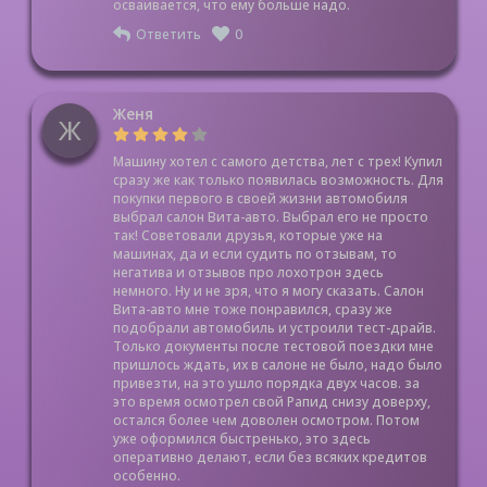
осваивается, что ему больше надо.
Ответить
0
Женя
Ж
Машину хотел с самого детства, лет с трех! Купил
сразу же как только появилась возможность. Для
покупки первого в своей жизни автомобиля
выбрал салон Вита-авто. Выбрал его не просто
так! Советовали друзья, которые уже на
машинах, да и если судить по отзывам, то
негатива и отзывов про лохотрон здесь
немного. Ну и не зря, что я могу сказать. Салон
Вита-авто мне тоже понравился, сразу же
подобрали автомобиль и устроили тест-драйв.
Только документы после тестовой поездки мне
пришлось ждать, их в салоне не было, надо было
привезти, на это ушло порядка двух часов. за
это время осмотрел свой Рапид снизу доверху,
остался более чем доволен осмотром. Потом
уже оформился быстренько, это здесь
оперативно делают, если без всяких кредитов
особенно.