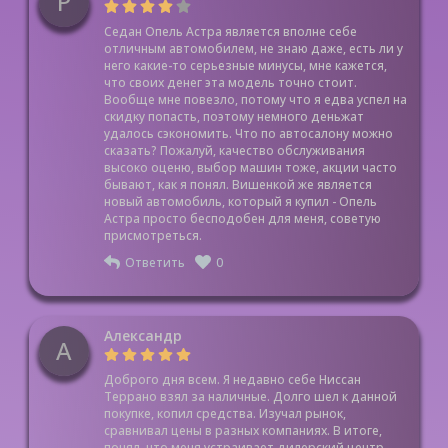
Р
Седан Опель Астра является вполне себе
отличным автомобилем, не знаю даже, есть ли у
него какие-то серьезные минусы, мне кажется,
что своих денег эта модель точно стоит.
Вообще мне повезло, потому что я едва успел на
скидку попасть, поэтому немного деньжат
удалось сэкономить. Что по автосалону можно
сказать? Пожалуй, качество обслуживания
высоко оценю, выбор машин тоже, акции часто
бывают, как я понял. Вишенкой же является
новый автомобиль, который я купил - Опель
Астра просто бесподобен для меня, советую
присмотреться.
Ответить
0
Александр
А
Доброго дня всем. Я недавно себе Ниссан
Террано взял за наличные. Долго шел к данной
покупке, копил средства. Изучал рынок,
сравнивал цены в разных компаниях. В итоге,
понял, что меня устраивает дилерский центр